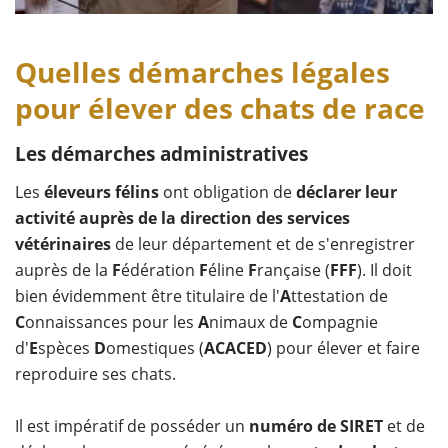
Quelles démarches légales
pour élever des chats de race
Les démarches administratives
Les
éleveurs félins
ont obligation de
déclarer leur
activité auprès de la direction des services
vétérinaires
de leur département et de s'enregistrer
auprès de la
F
édération
F
éline
F
rançaise (
FFF
). Il doit
bien évidemment être titulaire de l'
A
ttestation de
C
onnaissances pour les
A
nimaux de
C
ompagnie
d'
E
spèces
D
omestiques (
ACACED
) pour élever et faire
reproduire ses chats.
Il est impératif de posséder un
numéro de SIRET
et de