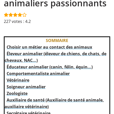
animaliers passionnants
227
votes :
4.2
SOMMAIRE
Choisir un métier au contact des animaux
Éleveur animalier (éleveur de chiens, de chats, de
chevaux, NAC...)
Éducateur animalier (canin, félin, équin...)
Comportementaliste animalier
Vétérinaire
Soigneur animalier
Zoologiste
Auxiliaire de santé (Auxiliaire de santé animale,
auxiliaire vétérinaire)
Secrétaire vétérinaire